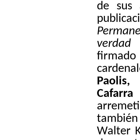
de sus 
publica
Perma
verda
firma
carden
Paolis
Cafar
arremet
tambi
Walter K