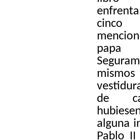
enfrent
cinco
mencion
papa 
Segura
mismos s
vestidu
de ca
hubies
alguna i
Pablo II