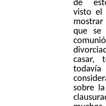
de este
visto el 
mostrar
que se 
comu
divorci
casar, 
todav
consider
sobre la
claus