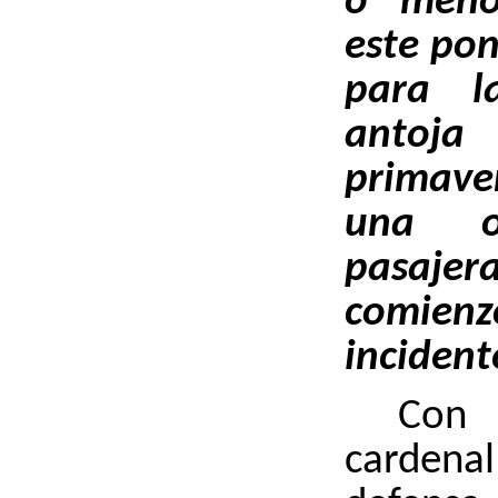
o meno
este pon
para l
antoj
primaver
una o
pasajer
comie
incident
Con 
cardena