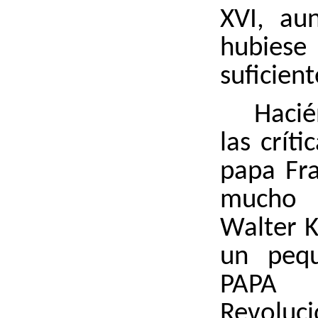
XVI, au
hubie
suficient
Haci
las críti
papa Fra
mucho
Walter K
un pequ
PAPA 
Revoluci