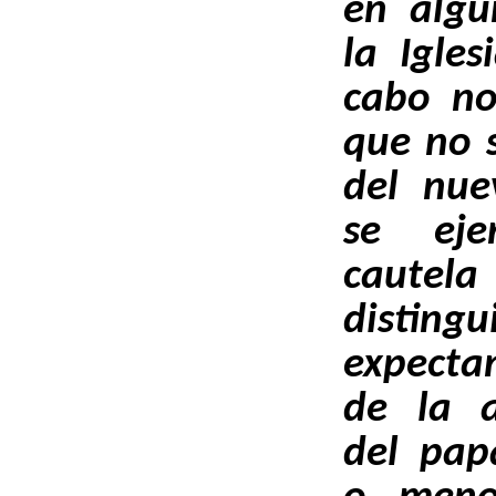
en algu
la Igles
cabo no
que no s
del nue
se eje
cautela
disting
expectan
de la 
del pap