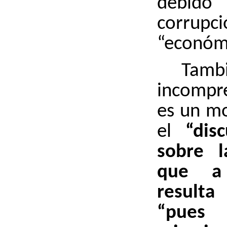
debid
corrupci
“económ
Tamb
incompr
es un mo
el
“dis
sobre l
que a
resulta
“pues