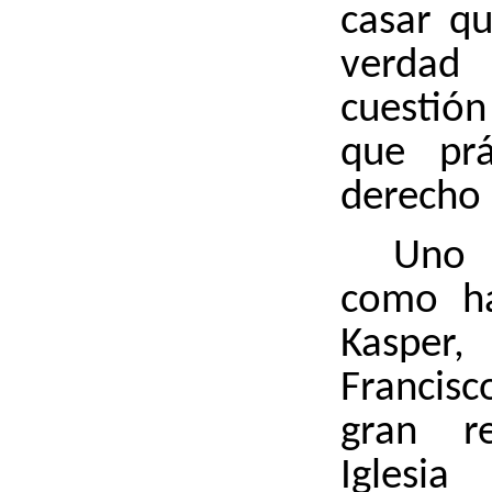
casar qu
verda
cuestión
que prá
derecho 
Uno 
como ha
Kasper
Francisc
gran r
Iglesia