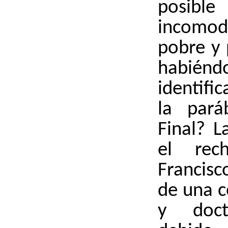
posible
incomod
pobre y 
habié
identifi
la pará
Final? L
el rec
Francis
de una c
y doctr