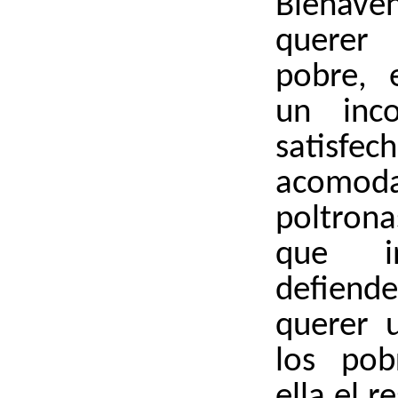
Bienave
querer
pobre, 
un inco
sati
acomo
poltrona
que in
defiende
querer u
los pob
ella el r