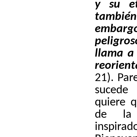
y su e
también 
embargo
peligro
llama a 
reorient
21). Par
sucede 
quiere 
de la 
inspi