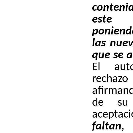
conteni
este 
poniend
las nuev
que se 
El aut
rechaz
afirman
de su e
aceptac
faltan,