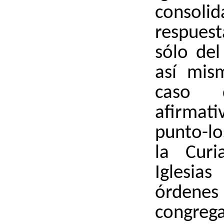
conso
respues
sólo de
así mis
caso 
afirmat
punto-l
la Curi
Iglesia
órd
congreg