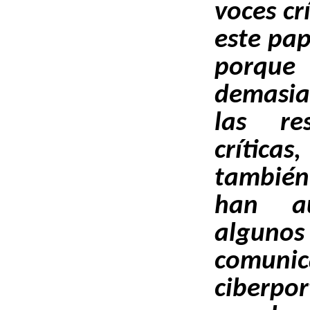
voces cr
este pap
porq
demasia
las re
crítica
también
han a
algun
comu
ciberpo