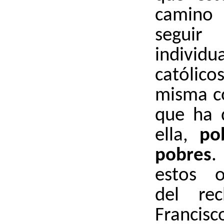
camino
segu
indivi
católico
misma co
que ha 
ella,
po
pobres
.
estos o
del re
Franc