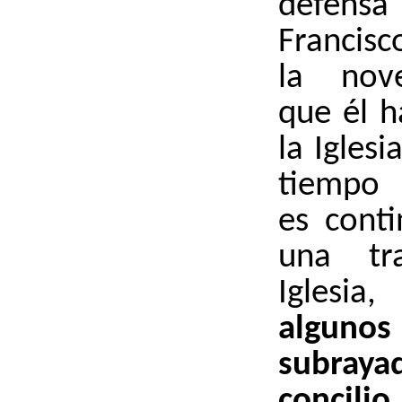
defen
Francisc
la nove
que él h
la Igles
tiempo 
es cont
una tr
Igles
algun
subra
concilio