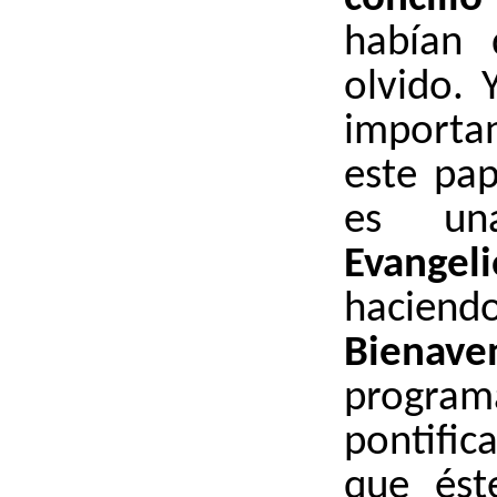
habían 
olvido. 
importa
este pap
es u
Evange
hacie
Bienave
prog
pontific
que ést