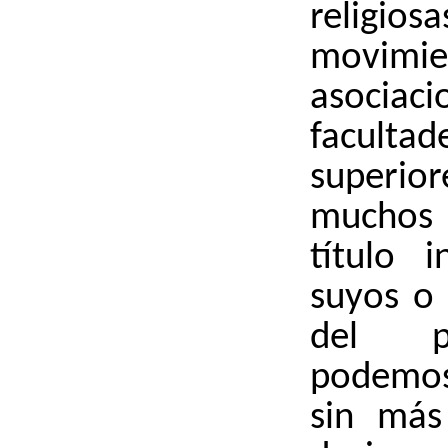
relig
movim
asoci
faculta
superior
muchos
título i
suyos o 
del p
podemo
sin más