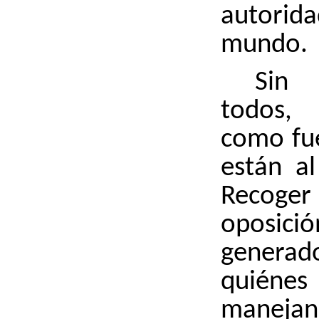
autori
mundo.
Sin
todos,
como fue
están al
Recog
oposi
genera
quiéne
manejan