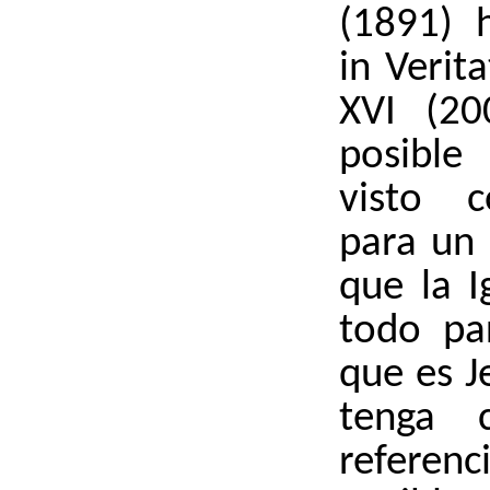
(1891) h
in Verit
XVI (20
posible
visto c
para un 
que la I
todo par
que es J
tenga c
referen