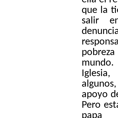
que la t
salir e
denun
respons
pobreza
mundo.
Iglesia
alguno
apoyo de
Pero est
papa 