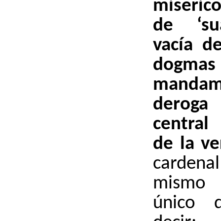
miserico
de ‘su
vacía d
do
mand
deroga 
central
de la v
cardena
mismo
único 