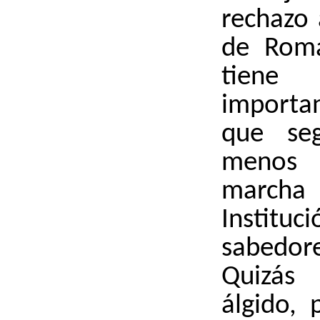
rechazo 
de Roma
tiene
importa
que se
menos
marcha 
Insti
sabedo
Quizá
álgido, 