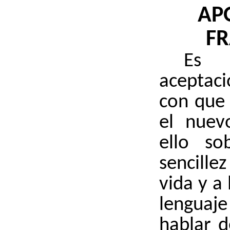
AP
FR
Es 
aceptaci
con que 
el nuev
ello so
sencille
vida y a 
lenguaj
hablar d