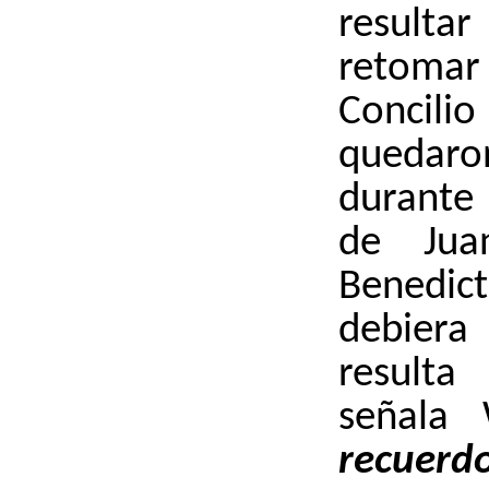
resul
retom
Concilio
quedaro
durante 
de Jua
Bened
debiera
resul
señala
recuerd