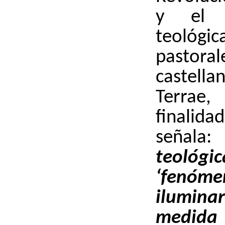
y el 
teológic
pastoral
castel
Terrae
finali
señala
teoló
‘fenóme
ilumin
medida 