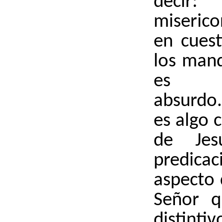
decir
miserico
en cuest
los man
es te
absurdo.
es algo c
de Je
predic
aspecto 
Señor q
distint