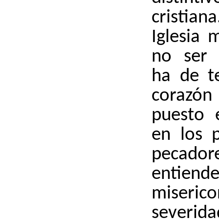
cristia
Iglesia
no ser m
ha de t
coraz
puesto e
en los 
pecado
entie
miserico
severid