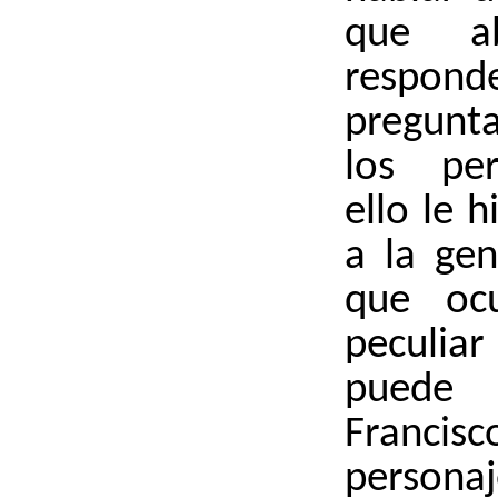
que a
respo
pregunt
los per
ello le 
a la gen
que oc
peculia
puede
Francis
person