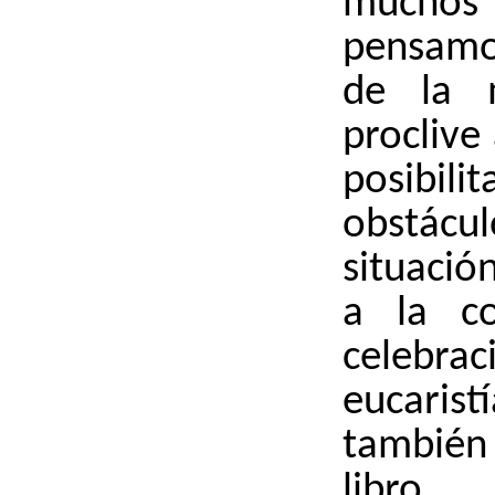
much
pensamo
de la m
proclive
posibili
obstácu
situació
a la c
celeb
eucaris
también
libro