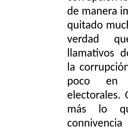
de manera im
quitado much
verdad q
llamativos 
la corrupció
poco en l
electorales. 
más lo q
connivencia