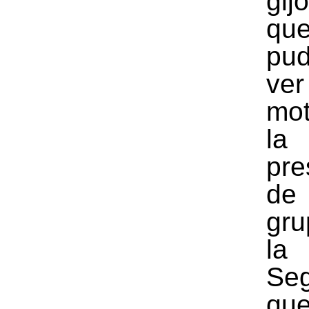
gij
qu
pud
ver
mot
la
pre
de
gr
la
Se
qu