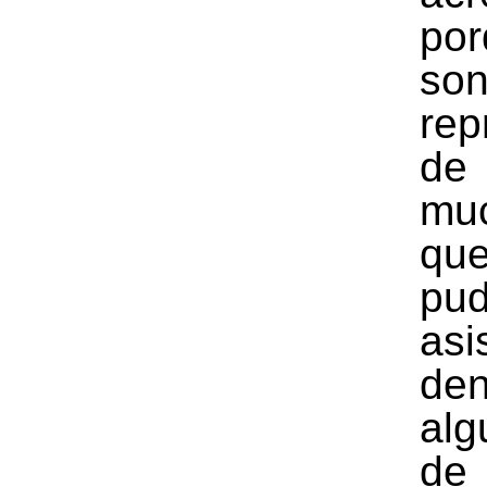
por
so
rep
de
mu
q
pud
asis
den
alg
d