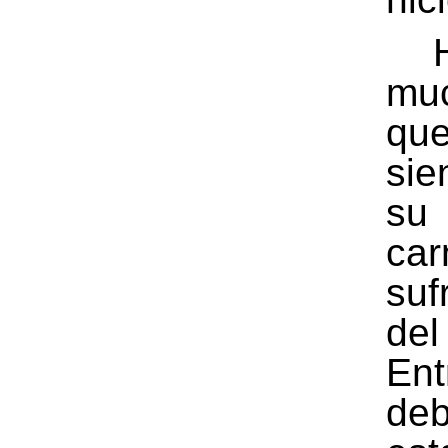
mu
qu
sie
su
ca
suf
de
Ent
deb