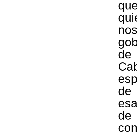
qu
qui
no
gob
de
Ca
esp
d
es
de
con