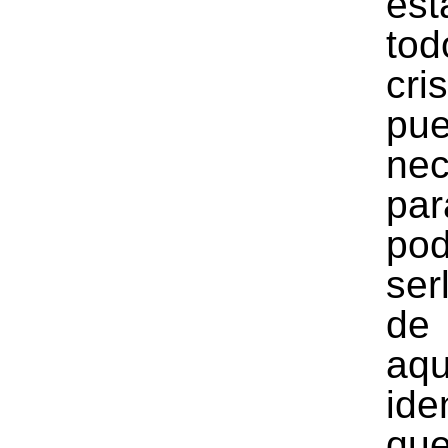
est
to
cri
pu
nec
par
pod
ser
de
aqu
ide
qu