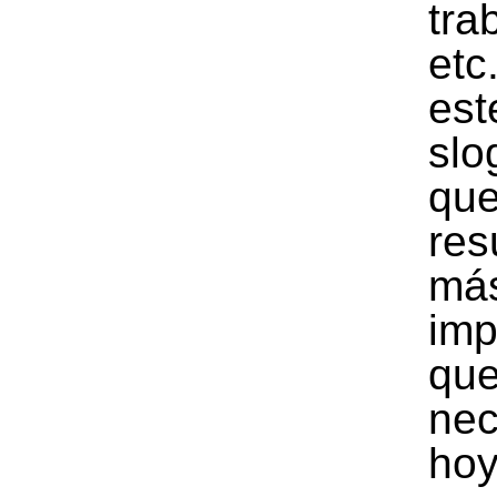
tra
et
est
sl
que
res
má
imp
qu
nec
ho