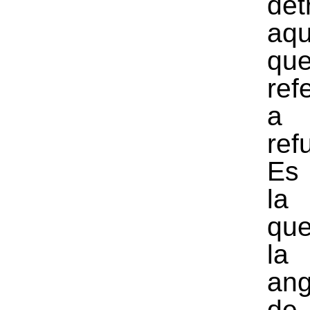
de
aqu
qu
ref
a
ref
Es
la
qu
la
ang
de