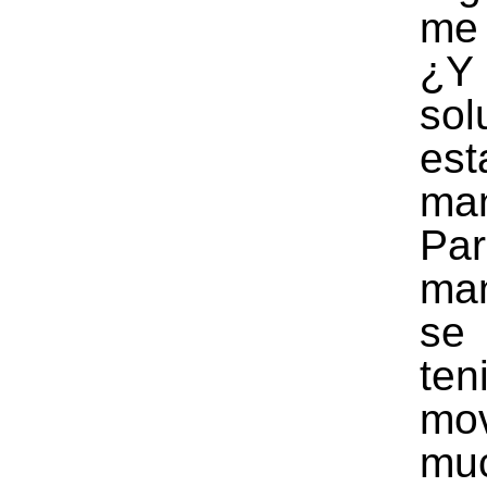
me
¿
sol
est
man
Pa
man
s
ten
mo
mu