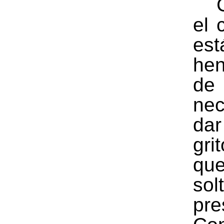
el 
est
hen
de
nec
d
gr
que
sol
pre