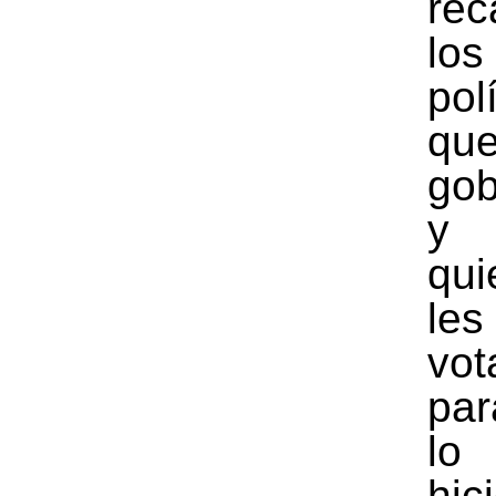
re
los
pol
q
gob
y
qui
le
vot
pa
lo
hic