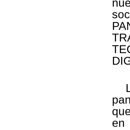
nue
soc
PA
TR
TE
DI
pan
qu
e