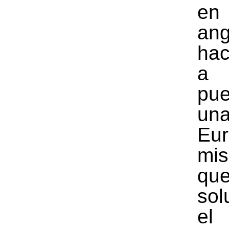
e
ang
hac
a
pue
un
Eu
mis
que
sol
el