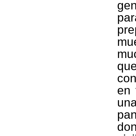
gen
par
pre
mu
mu
q
con
en 
un
pan
do