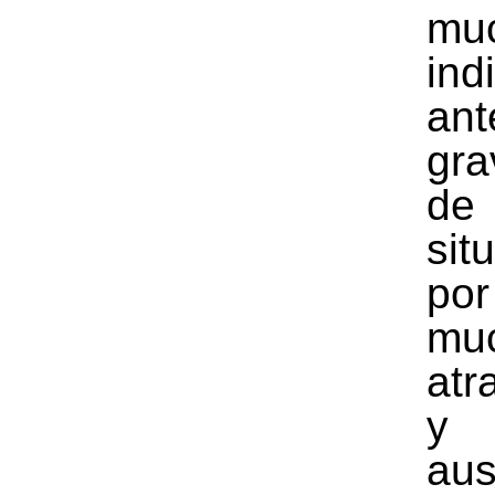
mu
ind
an
gra
d
sit
por
mu
atr
y
aus