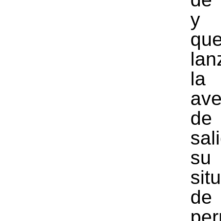
y 
q
la
la
ave
de
sa
su
sit
de
per