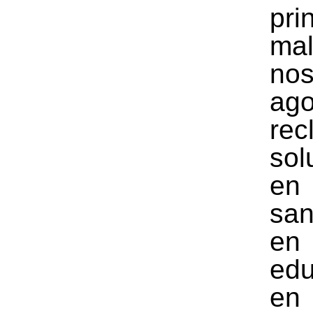
pri
ma
no
ag
rec
sol
e
san
e
edu
e