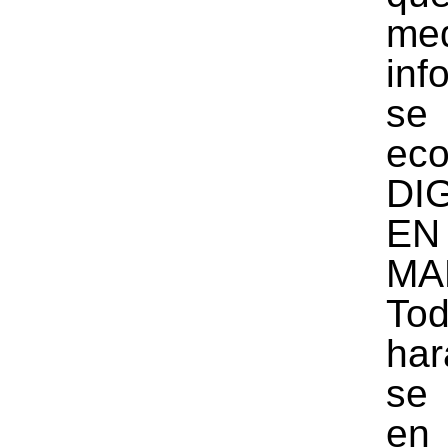
me
inf
se
ec
DI
EN
MA
To
ha
se 
en