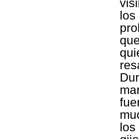
vis
los
pro
q
qui
res
Dur
ma
fue
mu
los