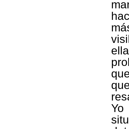
man
hac
má
vis
el
pro
q
que
res
Y
sit