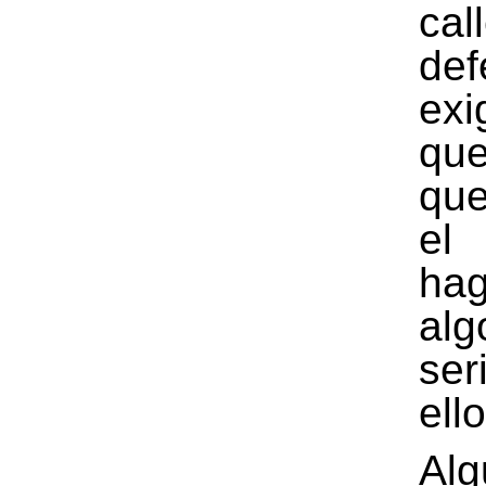
ca
def
exi
qu
que
el
ha
al
se
ello
Alg