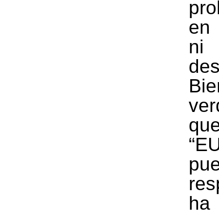
pro
en
ni
des
Bi
ver
qu
“E
pu
res
h