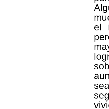
Alg
mu
el 
pe
may
log
sob
au
se
seg
viv