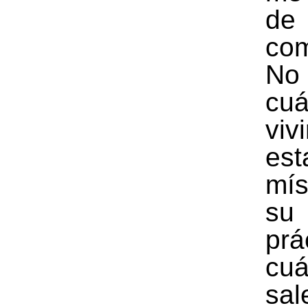
de
co
N
cuá
viv
est
mís
su
prá
cuá
sal