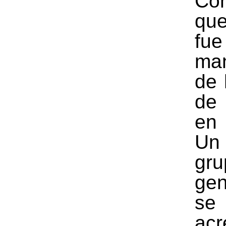
Con
qu
f
man
de 
de
en
Un
gr
gen
se
acr