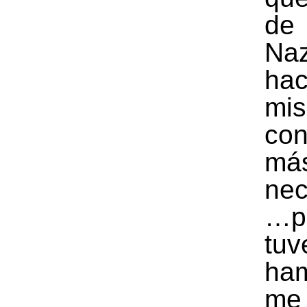
de
Naz
hac
mi
co
má
nec
…p
tuv
ha
me 