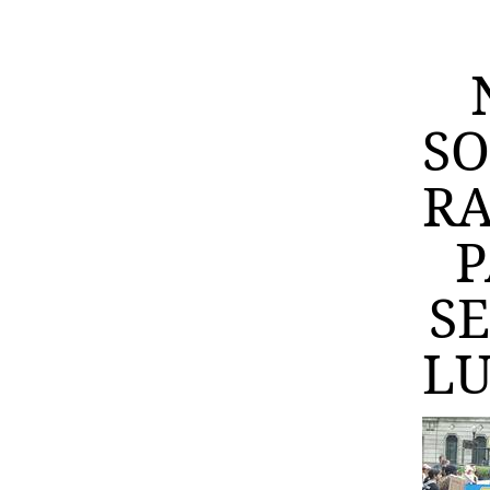
S
R
S
L