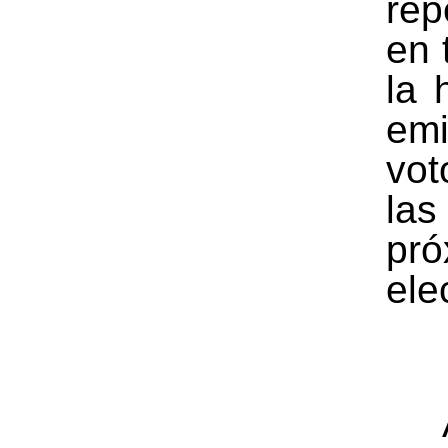
rep
en 
la 
em
vo
las
pró
ele