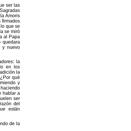
ue ser las
 Sagradas
 la Amoris
s firmados
 lo que se
da se miró
sa al Papa
do quedara
o y nuevo
dores: la
do en los
adición la
 ¿Por qué
umiendo y
 haciendo
e hablar a
suelen ser
razón del
que están
ondo de la