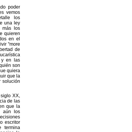
ado poder
ces vemos
talle los
e una ley
n más los
ue quieren
dos en el
ivir “more
bertad de
ucarística
 y en las
quién son
que quiera
uir que la
r solución
 siglo XX,
cia de las
 en que la
s aún los
decisiones
o escritor
e termina