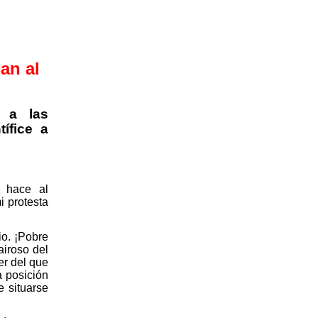
an al
y a las
ífice a
e hace al
i protesta
io. ¡Pobre
iroso del
er del que
a posición
 situarse