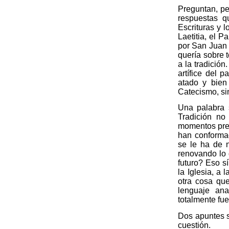
Preguntan, pe
respuestas q
Escrituras y l
Laetitia, el 
por San Juan 
quería sobre 
a la tradición
artífice del 
atado y bien
Catecismo, sin
Una palabra 
Tradición no
momentos prec
han conformad
se le ha de 
renovando lo 
futuro? Eso s
la Iglesia, a 
otra cosa que
lenguaje ana
totalmente fu
Dos apuntes s
cuestión.