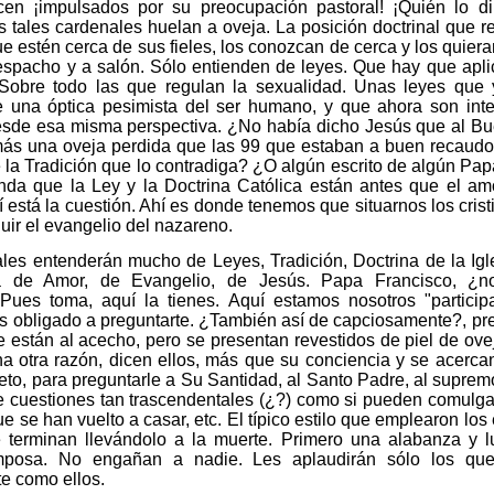
cen ¡impulsados por su preocupación pastoral! ¡Quién lo di
 tales cardenales huelan a oveja. La posición doctrinal que r
e estén cerca de sus fieles, los conozcan de cerca y los quier
spacho y a salón. Sólo entienden de leyes. Que hay que apli
 Sobre todo las que regulan la sexualidad. Unas leyes que 
 una óptica pesimista del ser humano, y que ahora son inte
esde esa misma perspectiva. ¿No había dicho Jesús que al Bu
más una oveja perdida que las 99 que estaban a buen recaud
e la Tradición que lo contradiga? ¿O algún escrito de algún Pap
nda que la Ley y la Doctrina Católica están antes que el am
í está la cuestión. Ahí es donde tenemos que situarnos los cris
ir el evangelio del nazareno.
les entenderán mucho de Leyes, Tradición, Doctrina de la Igl
 de Amor, de Evangelio, de Jesús. Papa Francisco, ¿no
 Pues toma, aquí la tienes. Aquí estamos nosotros "particip
 obligado a preguntarte. ¿También así de capciosamente?, pr
 están al acecho, pero se presentan revestidos de piel de ove
 otra razón, dicen ellos, más que su conciencia y se acerca
eto, para preguntarle a Su Santidad, al Santo Padre, al supre
e cuestiones tan trascendentales (¿?) como si pueden comulga
e se han vuelto a casar, etc. El típico estilo que emplearon lo
 terminan llevándolo a la muerte. Primero una alabanza y 
mposa. No engañan a nadie. Les aplaudirán sólo los qu
te como ellos.