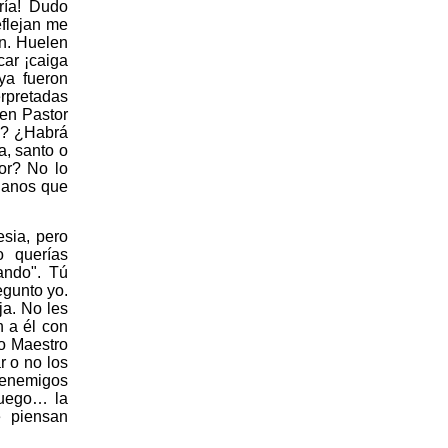
ría! Dudo
eflejan me
an. Huelen
car ¡caiga
ya fueron
rpretadas
en Pastor
o? ¿Habrá
a, santo o
or? No lo
tianos que
esia, pero
 querías
ando". Tú
egunto yo.
ja. No les
n a él con
mo Maestro
r o no los
s enemigos
luego… la
e piensan