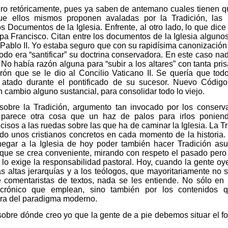
ro retóricamente, pues ya saben de antemano cuales tienen q
ue ellos mismos proponen avaladas por la Tradición, las
os Documentos de la Iglesia. Enfrente, al otro lado, lo que dice
Papa Francisco. Citan entre los documentos de la Iglesia alguno
Pablo II. Yo estaba seguro que con su rapidísima canonización
todo era “santificar” su doctrina conservadora. En este caso na
. No había razón alguna para “subir a los altares” con tanta pri
parón que se le dio al Concilio Vaticano II. Se quería que to
 atado durante el pontificado de su sucesor. Nuevo Códig
 cambio alguno sustancial, para consolidar todo lo viejo.
sobre la Tradición, argumento tan invocado por los conserva
 parece otra cosa que un haz de palos para irlos ponien
isos a las ruedas sobre las que ha de caminar la Iglesia. La Tr
o unos cristianos concretos en cada momento de la historia.
negar a la Iglesia de hoy poder también hacer Tradición as
que se crea conveniente, mirando con respeto el pasado pero
í lo exige la responsabilidad pastoral. Hoy, cuando la gente oy
las altas jerarquías y a los teólogos, que mayoritariamente no 
 comentaristas de textos, nada se les entiende. No sólo en 
crónico que emplean, sino también por los contenidos 
era del paradigma moderno.
obre dónde creo yo que la gente de a pie debemos situar el f