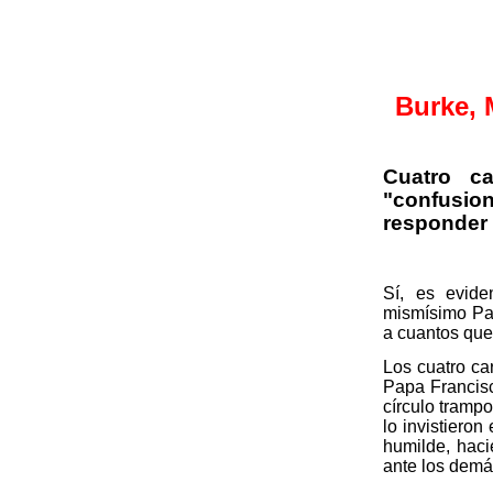
Burke
,
Cuatro c
"confusion
responder 
Sí, es evide
mismísimo Pap
a cuantos que
Los cuatro ca
Papa Francisc
círculo tramp
lo invistiero
humilde, haci
ante los demá