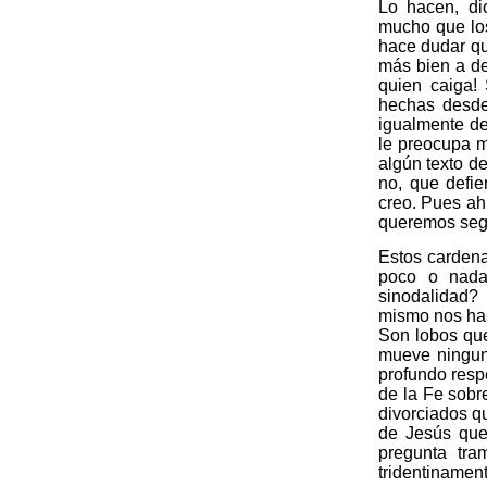
Lo hacen, di
mucho que los
hace dudar qu
más bien a de
quien caiga!
hechas desde
igualmente d
le preocupa 
algún texto d
no, que defie
creo. Pues ah
queremos segu
Estos cardena
poco o nada
sinodalidad?
mismo nos has
Son lobos que
mueve ninguna
profundo resp
de la Fe sobr
divorciados qu
de Jesús que
pregunta tra
tridentinamen