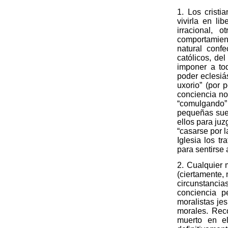
1. Los cristi
vivirla en l
irracional, 
comportamien
natural conf
católicos, del
imponer a to
poder eclesiás
uxorio
” (por 
conciencia no
“comulgando”
pequeñas suel
ellos para ju
“casarse por l
Iglesia los t
para sentirse 
2. Cualquier 
(ciertamente, 
circunstancia
conciencia p
moralistas jes
morales. Reco
muerto en el