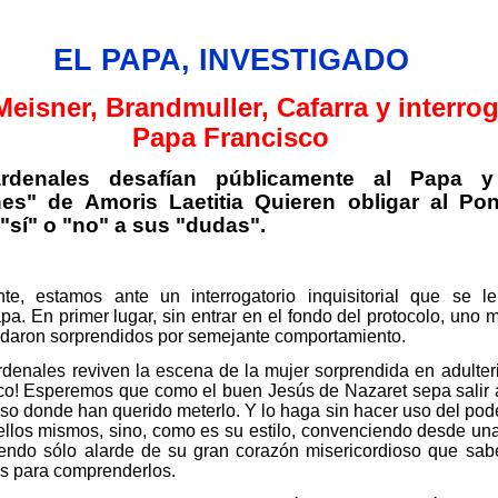
EL PAPA, INVESTIGADO
Meisner
,
Brandmuller
,
Cafarra
y
interrog
Papa Francisco
ardenales desafían públicamente al Papa 
es" de Amoris Laetitia Quieren obligar al Pont
"sí" o "no" a sus "dudas".
nte, estamos ante un interrogatorio inquisitorial que se l
a. En primer lugar, sin entrar en el fondo del protocolo, uno m
daron sorprendidos por semejante comportamiento.
rdenales reviven la escena de la mujer sorprendida en adulter
o! Esperemos que como el buen Jesús de Nazaret sepa salir a
oso donde han querido meterlo. Y lo haga sin hacer uso del pod
n ellos mismos, sino, como es su estilo, convenciendo desde un
endo sólo alarde de su gran corazón misericordioso que sabe
s para comprenderlos.