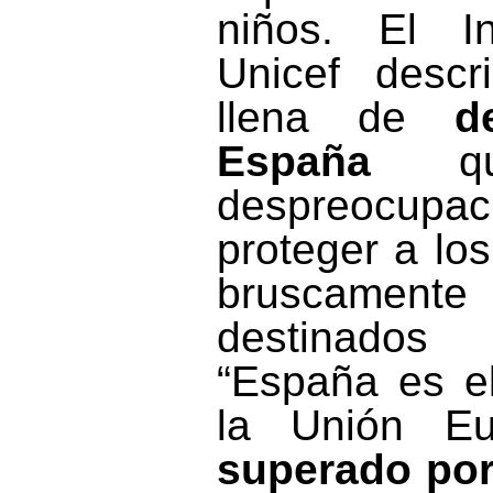
niños. El I
Unicef descr
llena de
d
España
que
despreocupac
proteger a lo
bruscament
destinados
“España es e
la Unión E
superado por