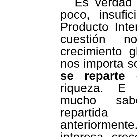
Es verdad
poco, insufi
Producto Inte
cuestión 
crecimiento g
nos importa s
se reparte
e
riqueza. E 
mucho sab
repartida
anteriorment
interesa cre