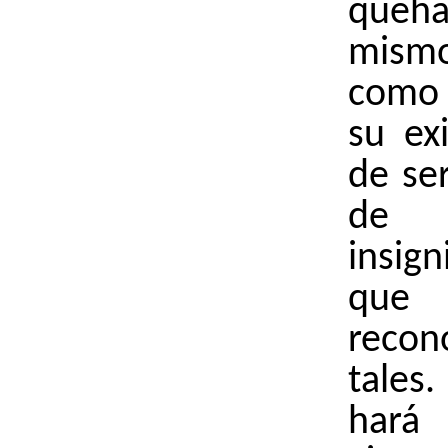
queh
mism
como
su ex
de se
de J
insig
qu
recon
tale
har