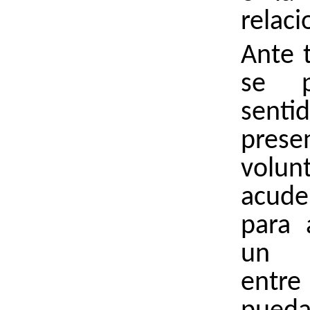
relaci
Ante t
se p
sent
prese
volun
acude 
para 
un c
entre