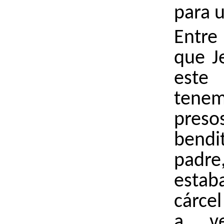
para u
Entre
que J
est
ten
pres
bend
padr
esta
cárcel
a ve