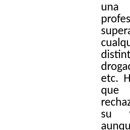
una 
profes
super
cualq
distin
droga
etc. 
qu
rech
su f
aun