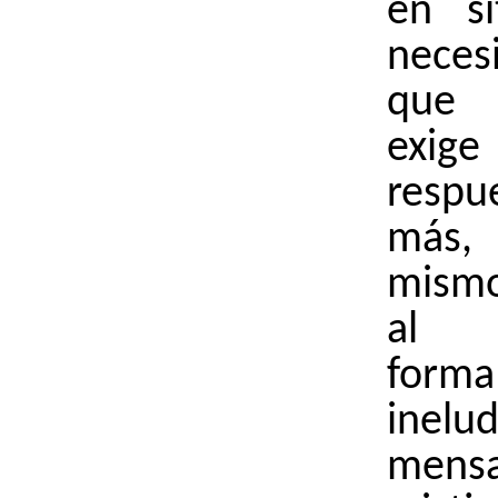
en si
nece
que 
exig
resp
más,
mismo
al n
for
inel
mensa