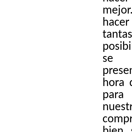
mejo
hac
tanta
posib
se
prese
hora 
para
nuest
comp
bien 