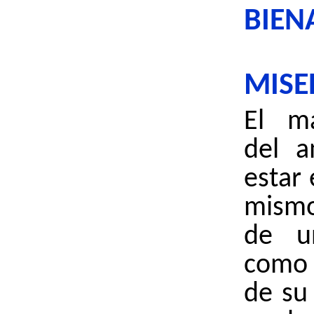
BIEN
MISE
El m
del 
estar 
mismo
de un
como 
de su