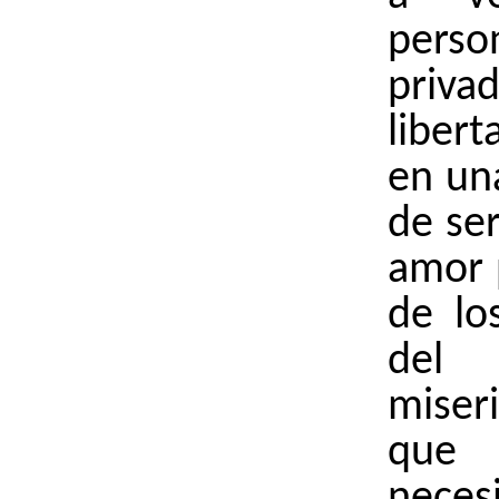
perso
pri
libert
en un
de se
amor 
de los
de
miser
que 