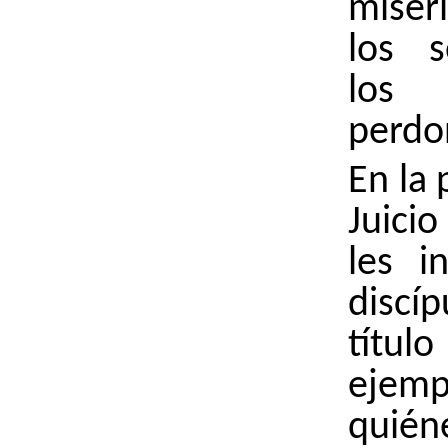
miser
los s
lo
perdo
En la 
Juicio
les i
disc
tít
ejemp
quié