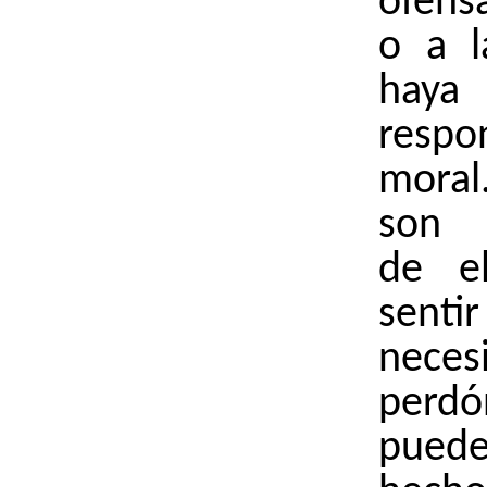
ofens
o a l
hay
respo
mora
son c
de e
sen
nece
per
pue