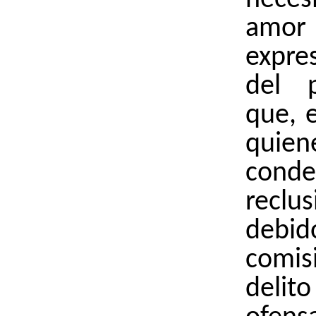
neces
amo
expre
del 
que, e
qui
cond
reclu
deb
comi
delito