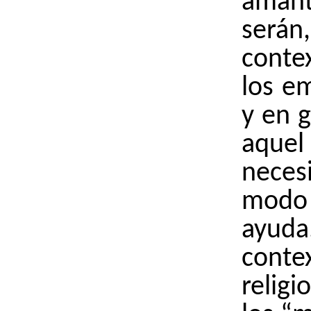
aman
será
conte
los e
y en 
aqu
nece
modo
ayud
conte
religi