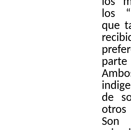
los “m
los “
que t
recib
prefe
parte
Amb
indig
de so
otros
Son