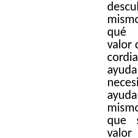
des
mismo
qué 
valor 
cord
ay
neces
ayu
mismo
que 
valo