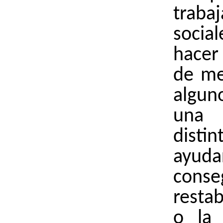
traba
socia
hacer
de me
algu
una
dist
ay
cons
resta
o la