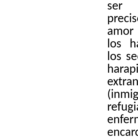
ser 
prec
amor 
los h
los se
harap
extran
(inmig
refug
enfe
encar