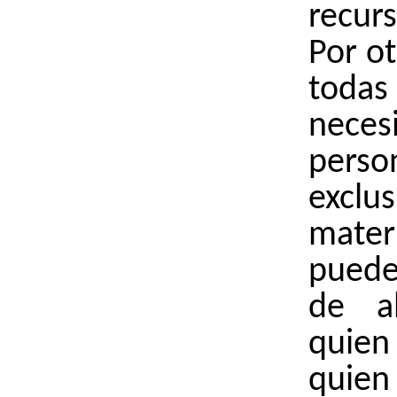
recur
Por ot
tod
neces
pers
exclu
mate
puede
de a
quien
quie