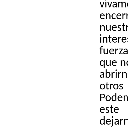
vivam
ence
nuest
intere
fuerz
que n
abri
otros 
Pode
est
dejar