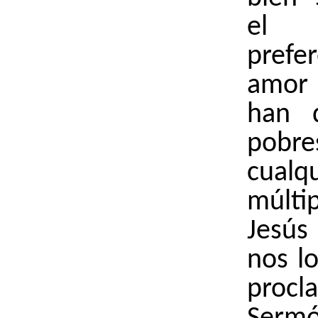
el 
prefe
amor
han 
pobr
cualq
múlti
Jesús
nos lo
procl