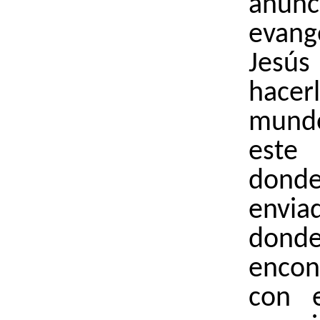
anu
evan
Jesú
hace
mund
este
don
env
don
encon
con e