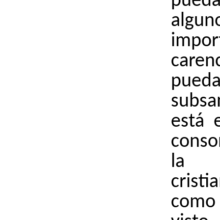
pue
alg
impor
care
pue
subsa
está 
conso
la 
cris
com