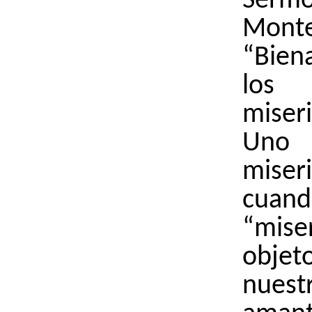
Ser
Mont
“Bien
los
miser
Un
miser
cua
“mis
obj
nuest