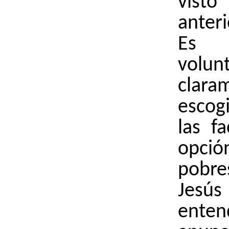
visto
anter
Es 
volun
clar
escog
las f
opci
pobre
Jes
ente