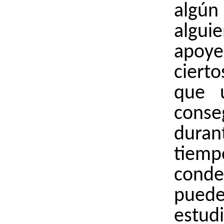
algú
algu
apoye
ciert
que 
conse
dur
tie
cond
pued
estudi