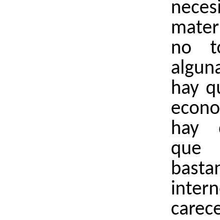
neces
mater
no t
algun
hay q
econo
hay 
qu
bast
inte
car