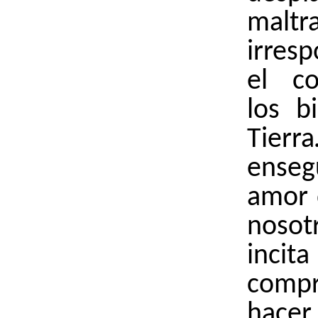
maltr
irres
el c
los b
Tierra
ense
amor 
noso
inc
comp
hace