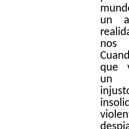
mund
un a
real
nos i
Cuan
que 
un
injust
insoli
violen
despi