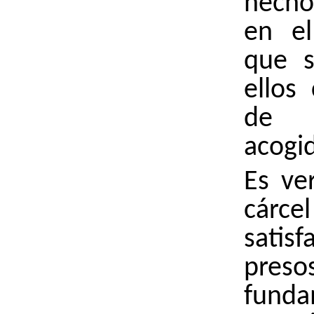
hech
en el
que s
ellos
de 
acogi
Es ve
cár
satis
pre
funda