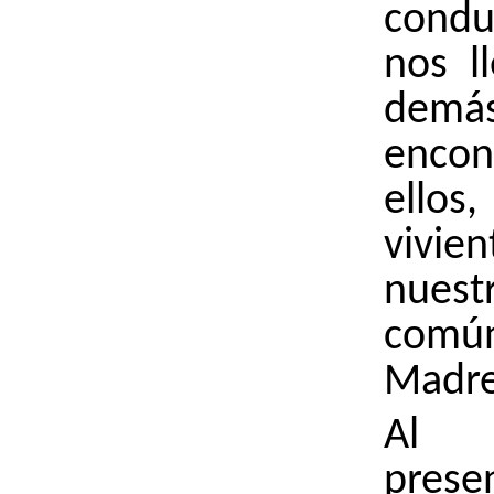
condu
nos l
dem
encon
ell
vivi
nues
común
Madre
Al 
prese