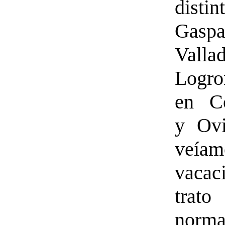
distin
Gas
Vall
Logr
en C
y Ovi
veíam
vacac
trat
norma