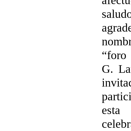
afect
salud
agra
nom
“for
G. La
invi
parti
esta
celeb