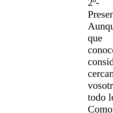
2º-
Presen
Aunq
que
cono
consi
cer
voso
todo l
Como