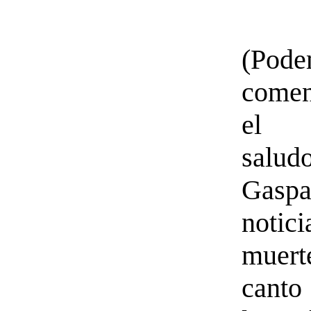
(Pod
come
el 
sal
Gaspa
notic
muer
can