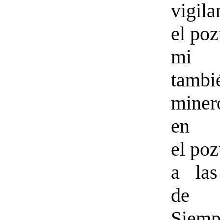
vigi
el po
mi 
tambi
miner
en
el po
a las
de S
Sie