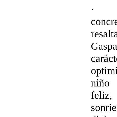
·
conc
resal
Gas
caráct
optim
niño
feliz
sonr