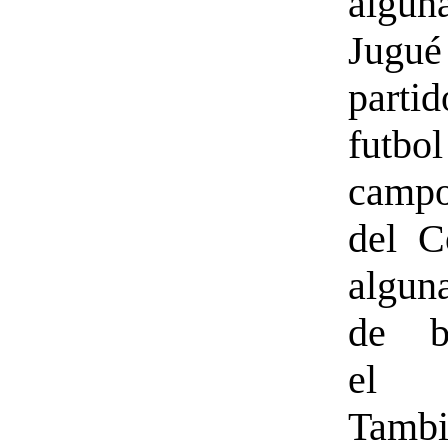
algu
Jugu
par
futb
camp
del C
algun
de b
el 
Tambi