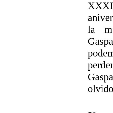
XXX
anive
la m
Gas
pode
per
Gasp
olvi