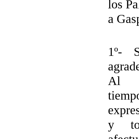
los P
a Gas
1º- 
agrad
Al 
tiemp
expre
y t