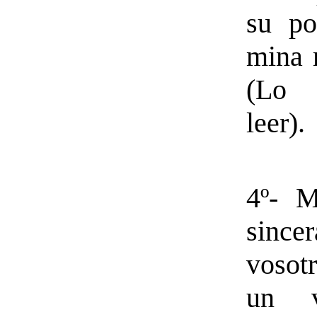
su p
mina
(Lo 
leer).
4º- 
sinc
vosot
un v