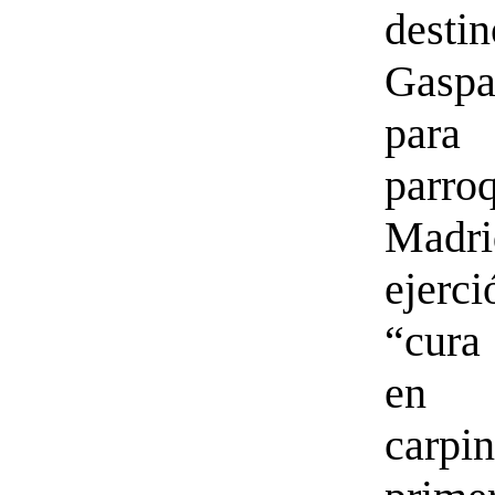
des
Gas
par
parr
Madri
eje
“cura
en
carpi