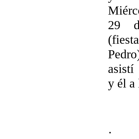
Miérc
29 d
(fies
Ped
asistí
y él 
· El