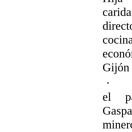
carida
direc
cocin
econ
Gijón
· Si
el p
Gasp
miner