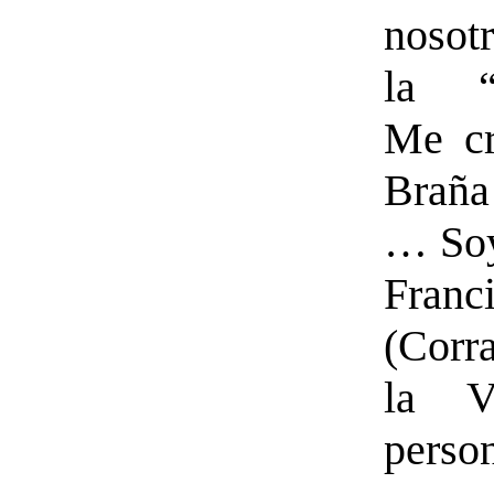
nosot
la “p
Me cr
Braña
… Soy
Franc
(Corr
la V
perso