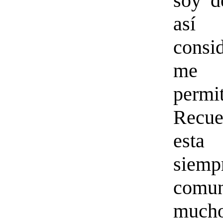
soy d
as
consi
m
permi
Recu
est
sie
comun
much