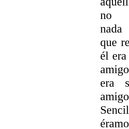
aquel
no r
nada 
que re
él er
amig
era 
amigo
Senci
éramo