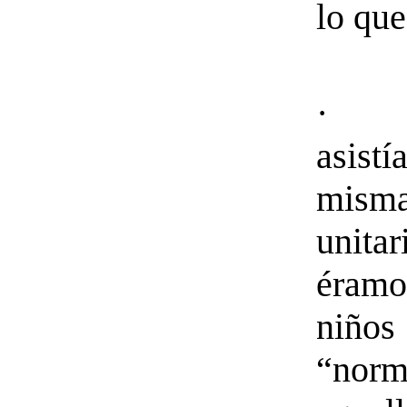
lo que
· D
asist
misma
unita
éra
niños
“norm