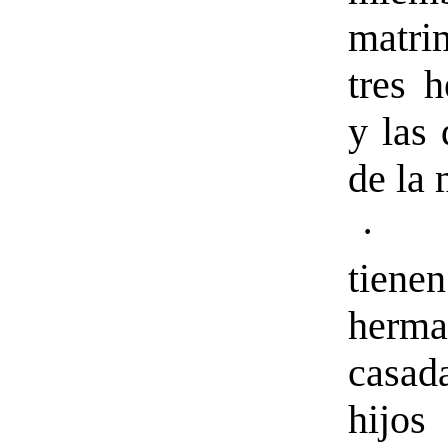
matr
tres 
y las
de la 
· L
tie
herma
cas
hijo