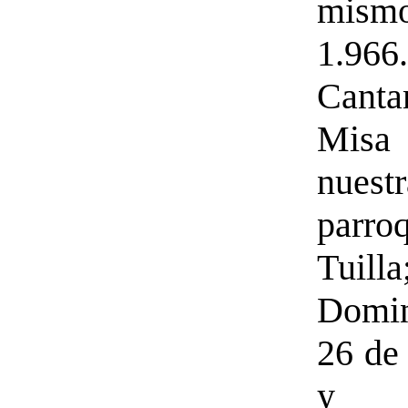
mis
1.966
Canta
Mi
nuestr
parr
Tuill
Domi
26 de
y 