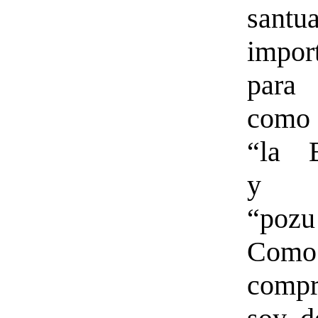
santu
impor
para 
como
“la B
y
“pozu
Como
compr