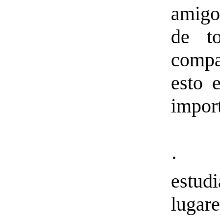
amig
de t
comp
esto 
import
· A
estud
lugare