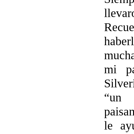
lleva
Recue
habe
mucha
mi p
Silv
“un
paisa
le ay