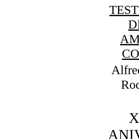
TES
D
AM
CO
Alfre
Rod
X
ANI