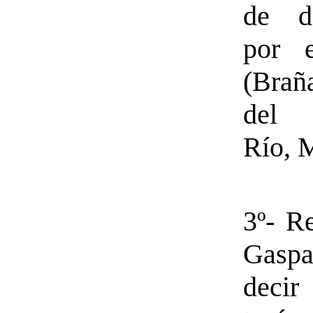
de d
por 
(Brañ
del
Río, 
3º- R
Gasp
dec