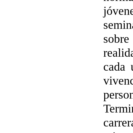
jóven
semin
sob
real
cada 
viven
perso
Termi
car