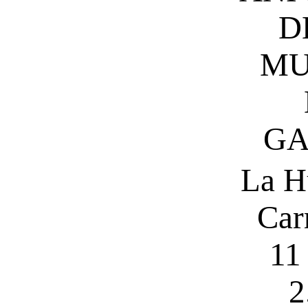
D
MU
GA
La H
Car
11
2