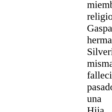
miem
religi
Gasp
herm
Silve
mism
fallec
pasa
una 
Hij