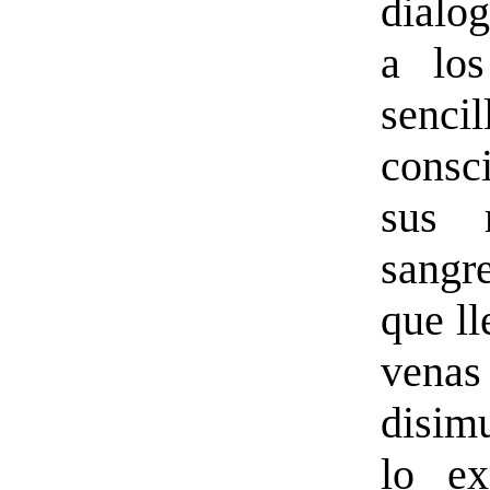
dialog
a los
senci
consc
sus 
sangr
que ll
ven
disim
lo ex