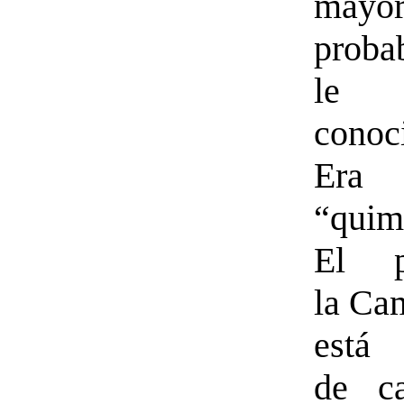
mayor
proba
le
conoc
Era
“quim
El 
la Ca
está 
de c