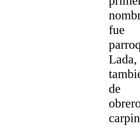
prime
nombr
fue 
parr
Lada
tambi
de 
obrer
carpin