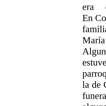
era
En Co
famil
María
Alg
estuv
parro
la de
fune