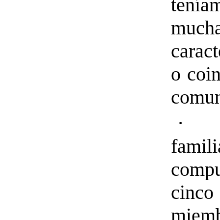
tenía
much
caract
o coi
comun
· L
famil
compu
cinco
miem