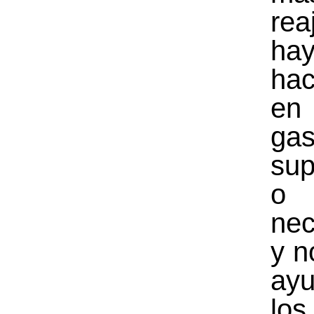
rea
ha
hac
e
gas
sup
o 
nec
y n
ay
lo