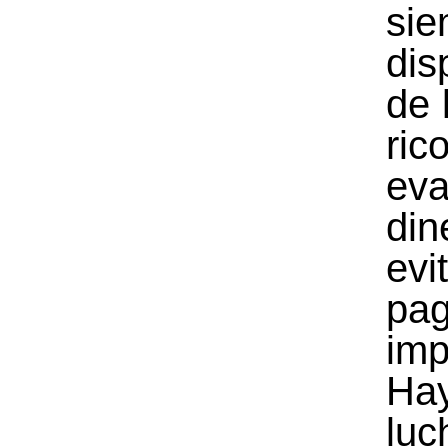
si
dis
de 
ric
eva
di
evi
pag
imp
Ha
luc