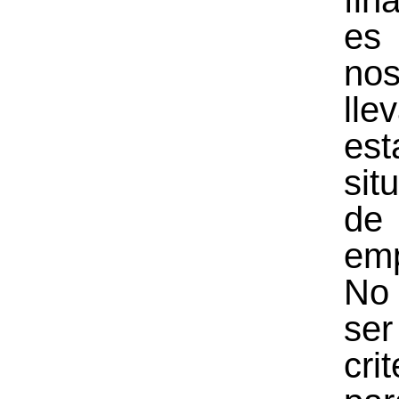
es
n
ll
est
sit
de
emp
No
ser
crit