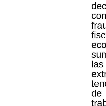
dec
co
fra
fis
ec
sum
la
ext
te
d
trab