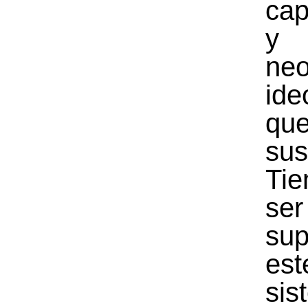
cap
y
neo
ide
q
sus
Ti
ser
sup
est
sis