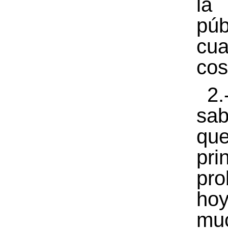
la 
púb
cua
cos
2.
sa
q
pri
pro
h
mu