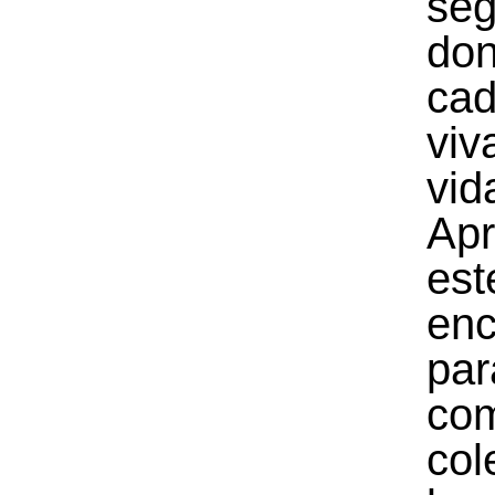
seg
do
ca
vi
vid
Ap
est
enc
par
co
col