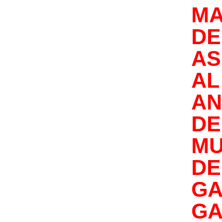
MA
D
AS
AL
AN
D
MU
DE
GA
GA