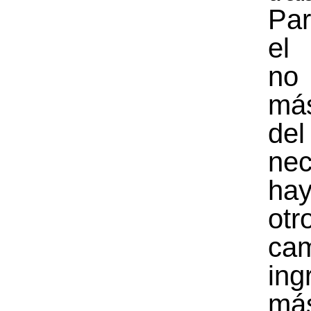
Pa
el
no
más
del
nec
ha
otr
ca
ing
má