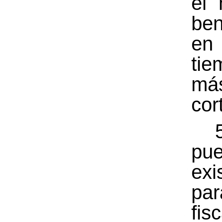
el
ben
e
tie
má
cor
5
pu
exis
par
fis