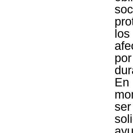
so
pro
los
afe
po
dur
En
mo
ser
sol
ay