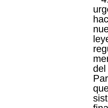
urg
hac
nu
le
reg
me
del
Pa
q
sis
fin