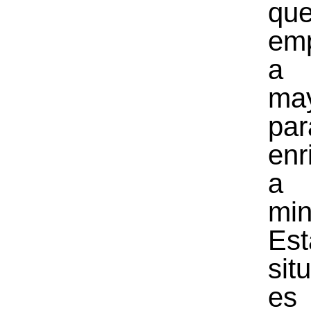
qu
em
a
may
par
enr
a
min
Est
sit
es 