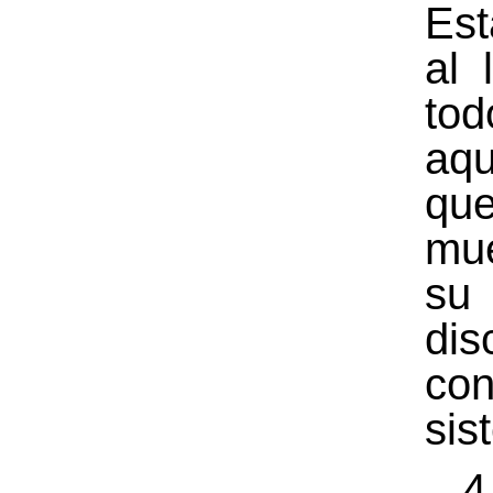
Es
al 
tod
aqu
qu
mue
su
dis
c
sis
4