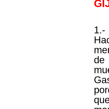
GI
1.-
Ha
me
d
mu
Ga
por
qu