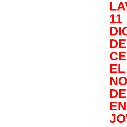
LA
1
DI
DE
CE
EL
NO
DE
EN
JO