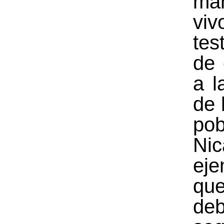
ma
vi
tes
de 
a l
de 
po
Nic
eje
qu
de