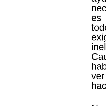
nec
es
to
exi
ine
Ca
ha
ve
hac