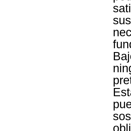
sat
sus
nec
fun
Baj
nin
pre
Est
pu
sos
obl