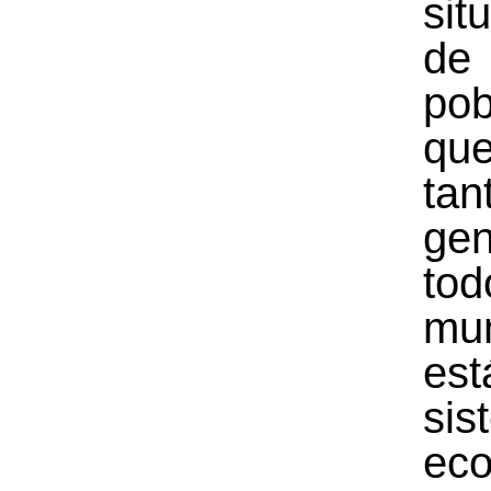
sit
de
pob
qu
tan
ge
to
mu
es
sis
ec