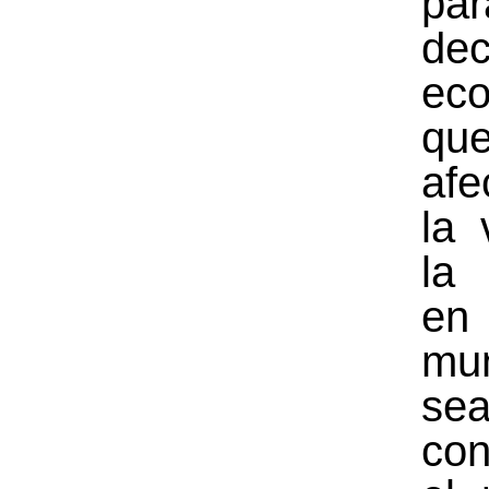
par
dec
ec
qu
af
la 
la
en 
mu
s
con