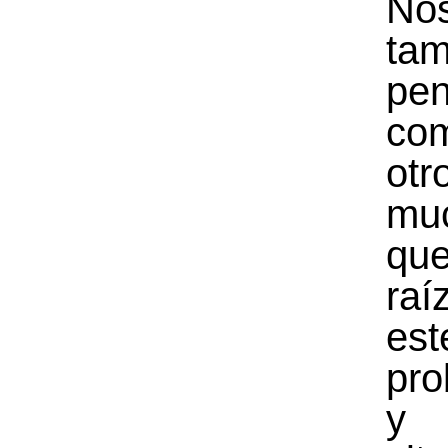
Nos
tam
pe
co
otr
mu
qu
ra
est
pro
y 