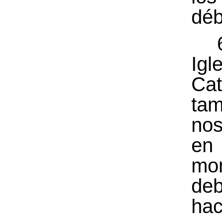
déb
6
Igl
Cat
tam
nos
en
mo
de
ha