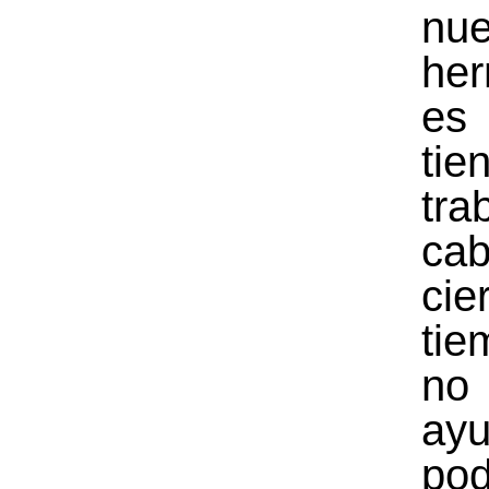
nue
he
es
tie
tra
ca
cie
tie
no 
ay
pod